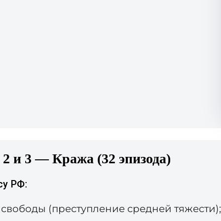
 2 и 3 — Кража (32 эпизода)
су РФ:
я свободы (преступление средней тяжести);