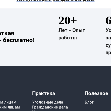
20+
Лет - Опыт
У
аткая
работы
з
 бесплатно!
с
п
Практика
Полезное
им лицам
Уголовные дела
Блог
ким лицам
Гражданские дела